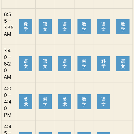
6:5
5 –
数
语
语
数
语
数
7:35
学
文
文
学
文
学
AM
7:4
0 –
语
语
语
科
科
语
8:2
文
文
文
学
学
文
0
AM
4:0
0 –
美
科
美
数
语
4:4
术
学
术
学
文
0
PM
4:4
5 –